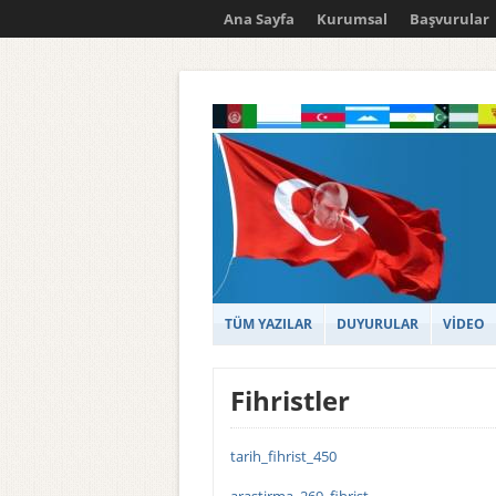
Ana Sayfa
Kurumsal
Başvurular
TÜM YAZILAR
DUYURULAR
VİDEO
Fihristler
tarih_fihrist_450