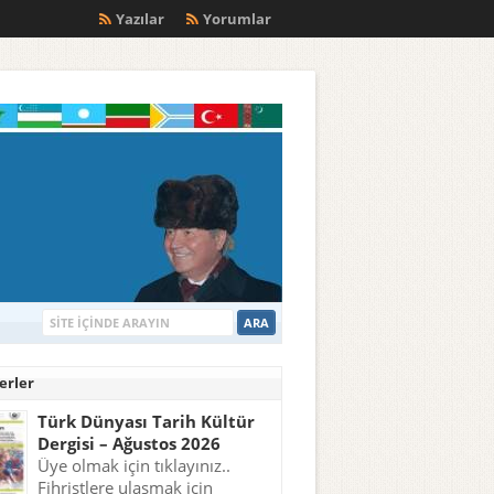
m
Yazılar
Yorumlar
erler
Türk Dünyası Tarih Kültür
Dergisi – Ağustos 2026
Üye olmak için tıklayınız..
Fihristlere ulaşmak için