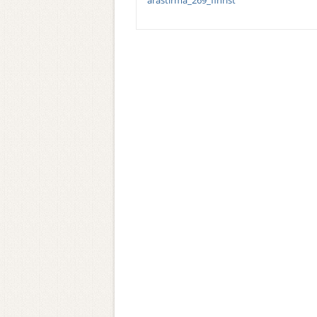
arastirma_269_fihrist