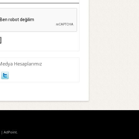
Medya Hesaplarımız
| AdPoint
.